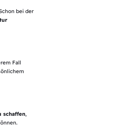
Schon bei der
tur
erem Fall
sönlichem
u schaffen
,
können.