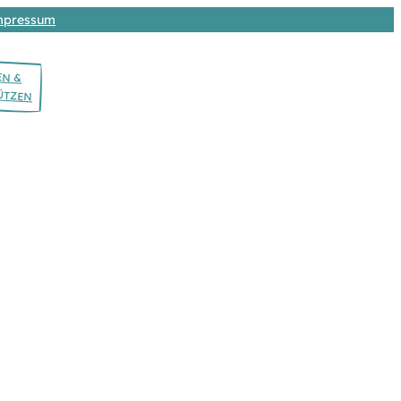
mpressum
EN &
ÜTZEN