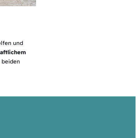
lfen und
haftlichem
f beiden