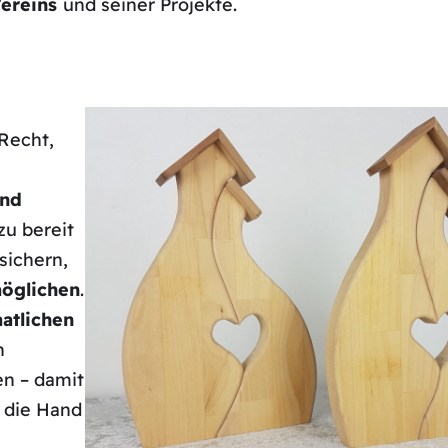
Vereins
und seiner Projekte.
Recht,
und
zu bereit
 sichern,
möglichen
.
aatlichen
n
n – damit
n die Hand